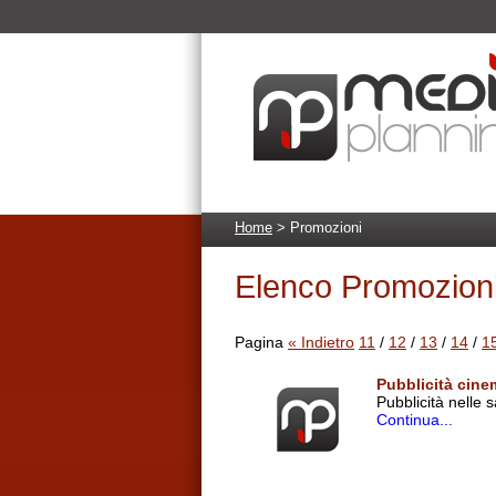
Home
> Promozioni
Elenco Promozion
Pagina
« Indietro
11
/
12
/
13
/
14
/
1
Pubblicità cinem
Pubblicità nelle 
Continua...