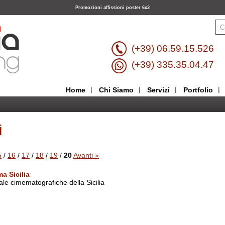
Promozioni affissioni poster 6x3
(+39) 06.59.15.526
(+39) 335.35.04.47
Home
Chi Siamo
Servizi
Portfolio
i
5
/
16
/
17
/
18
/
19
/
20
Avanti »
a Sicilia
sale cimematografiche della Sicilia